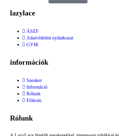
lazylace
ÁSZF
Adatvédelmi nyilatkozat
GYIK
információk
Sneaker
Információ
Rólunk
Fiókom
Rólunk
A LazyLace limitált sneakerekkel, streetwear ruhákkal és