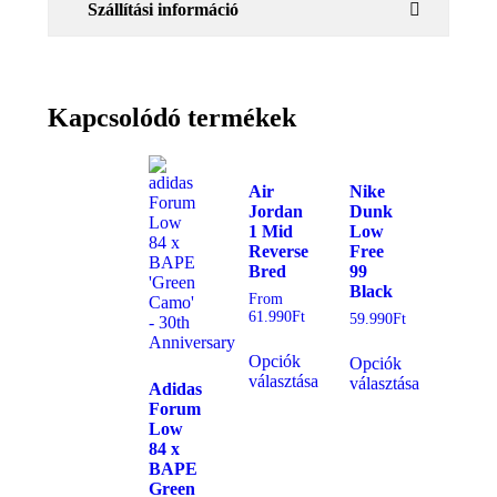
Szállítási információ
Kapcsolódó termékek
Air
Nike
Jordan
Dunk
1 Mid
Low
Reverse
Free
Bred
99
Black
From
61.990
Ft
59.990
Ft
Opciók
Opciók
választása
választása
Adidas
Forum
Low
84 x
BAPE
Green