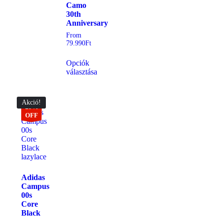
Camo
30th
Anniversary
From
79.990
Ft
Opciók
választása
Akció!
29%
OFF
Adidas
Campus
00s
Core
Black