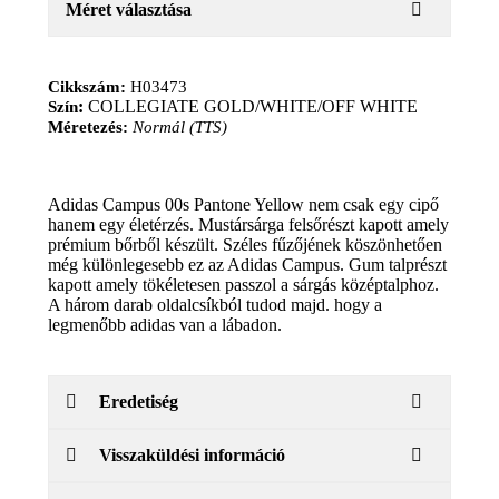
Méret választása
Cikkszám:
H03473
:
COLLEGIATE GOLD/WHITE/OFF WHITE
Szín
Méretezés:
Normál (TTS)
Adidas Campus 00s Pantone Yellow nem csak egy cipő
hanem egy életérzés. Mustársárga felsőrészt kapott amely
prémium bőrből készült. Széles fűzőjének köszönhetően
még különlegesebb ez az Adidas Campus. Gum talprészt
kapott amely tökéletesen passzol a sárgás középtalphoz.
A három darab oldalcsíkból tudod majd. hogy a
legmenőbb adidas van a lábadon.
Eredetiség
Visszaküldési információ