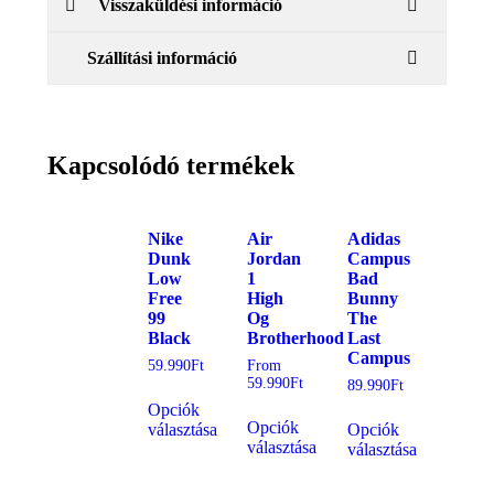
Visszaküldési információ
Szállítási információ
Kapcsolódó termékek
Nike
Air
Adidas
Dunk
Jordan
Campus
Low
1
Bad
Free
High
Bunny
99
Og
The
Black
Brotherhood
Last
Campus
59.990
Ft
From
59.990
Ft
89.990
Ft
Opciók
Opciók
választása
Opciók
választása
választása