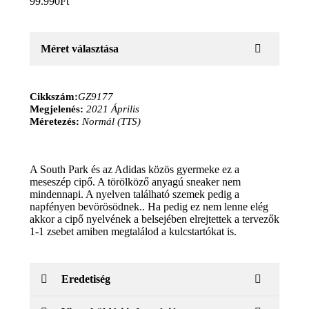
99.990
Ft
Méret választása
Cikkszám:
GZ9177
Megjelenés:
2021 Április
Méretezés:
Normál (TTS)
A South Park és az Adidas közös gyermeke ez a
meseszép cipő. A törölköző anyagú sneaker nem
mindennapi. A nyelven található szemek pedig a
napfényen bevörösödnek.. Ha pedig ez nem lenne elég
akkor a cipő nyelvének a belsejében elrejtettek a tervezők
1-1 zsebet amiben megtalálod a kulcstartókat is.
Eredetiség