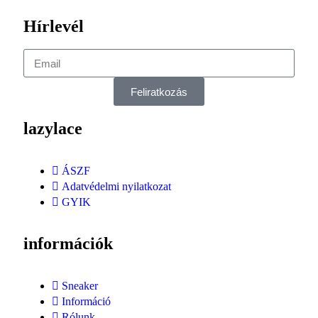
Hírlevél
Feliratkozás
lazylace
ÁSZF
Adatvédelmi nyilatkozat
GYIK
információk
Sneaker
Információ
Rólunk