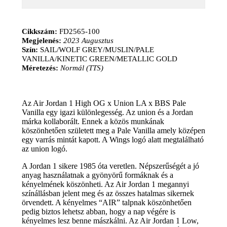
Cikkszám:
FD2565-100
Megjelenés:
2023 Augusztus
Szín:
SAIL/WOLF GREY/MUSLIN/PALE
VANILLA/KINETIC GREEN/METALLIC GOLD
Méretezés:
Normál (TTS)
Az Air Jordan 1 High OG x Union LA x BBS Pale
Vanilla egy igazi különlegesség. Az union és a Jordan
márka kollaborált. Ennek a közös munkának
köszönhetően született meg a Pale Vanilla amely középen
egy varrás mintát kapott. A Wings logó alatt megtalálható
az union logó.
A Jordan 1 sikere 1985 óta veretlen. Népszerűségét a jó
anyag használatnak a gyönyörű formáknak és a
kényelmének köszönheti. Az Air Jordan 1 megannyi
színállásban jelent meg és az összes hatalmas sikernek
örvendett. A kényelmes “AIR” talpnak köszönhetően
pedig biztos lehetsz abban, hogy a nap végére is
kényelmes lesz benne mászkálni. Az Air Jordan 1 Low,