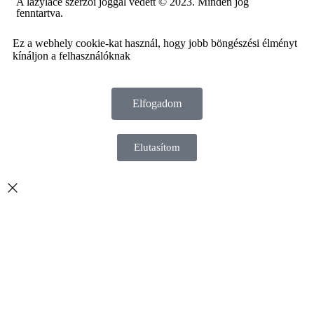
A lazylace szerzői joggal védett © 2023. Minden jog
fenntartva.
Ez a webhely cookie-kat használ, hogy jobb böngészési élményt
kínáljon a felhasználóknak
Elfogadom
Elutasítom