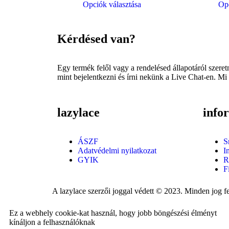
Opciók választása
Opc
Kérdésed van?
Egy termék felől vagy a rendelésed állapotáról szere
mint bejelentkezni és írni nekünk a Live Chat-en. Mi
lazylace
info
ÁSZF
S
Adatvédelmi nyilatkozat
I
GYIK
R
F
A lazylace szerzői joggal védett © 2023. Minden jog fe
Ez a webhely cookie-kat használ, hogy jobb böngészési élményt
kínáljon a felhasználóknak