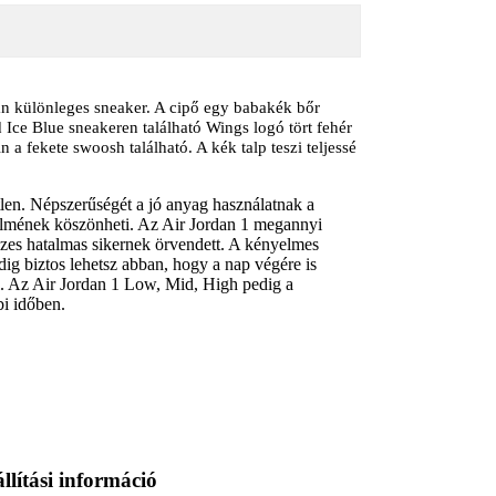
n különleges sneaker. A cipő egy babakék bőr
d Ice Blue sneakeren található Wings logó tört fehér
 a fekete swoosh található. A kék talp teszi teljessé
tlen. Népszerűségét a jó anyag használatnak a
lmének köszönheti. Az Air Jordan 1 megannyi
sszes hatalmas sikernek örvendett. A kényelmes
g biztos lehetsz abban, hogy a nap végére is
. Az Air Jordan 1 Low, Mid, High pedig a
i időben.
llítási információ