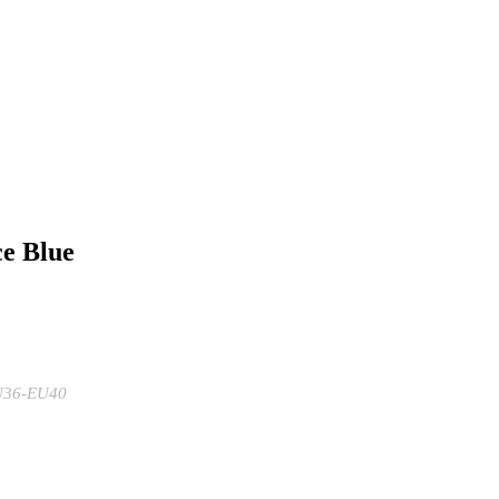
ce Blue
U36-EU40