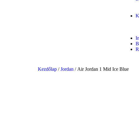
K
I
B
R
Kezdőlap
/
Jordan
/ Air Jordan 1 Mid Ice Blue