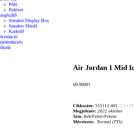
Póló
Pulóver
iegészítő
Sneaker Display Box
Sneaker Shield
Karkötő
nformáció
ejelentkezés
ólunk
Air Jordan 1 Mid I
69.990
Ft
Cikkszám:
555112-401
(GS) E
Megjelenés:
2022 október
Szín:
Kék/Fehér/Fekete
Méretezés:
Normál (TTS)