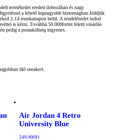
delt termékedet eredeti dobozában és nagy
figyeléssel a lehető legnagyobb biztonságban küldjük
neked 2-14 munkanapon belül. A rendelésedet tudod
nvéttel is kérni. Továbbá 50.000forint feletti vásárlás
tén pedig a postaköltség ingyenes.
egjobban illő sneakert.
an
Air Jordan 4 Retro
University Blue
249.990
Ft