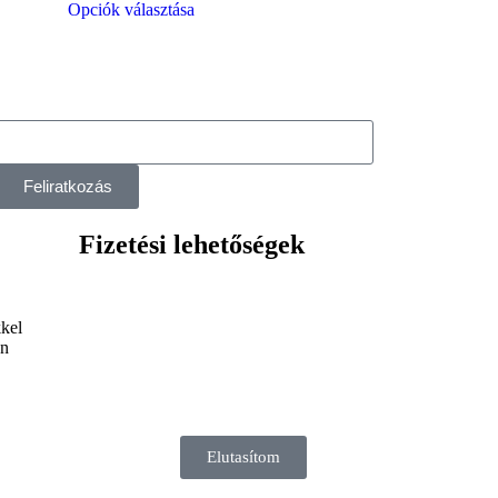
Opciók választása
Feliratkozás
Fizetési lehetőségek
,
kkel
en
Elutasítom