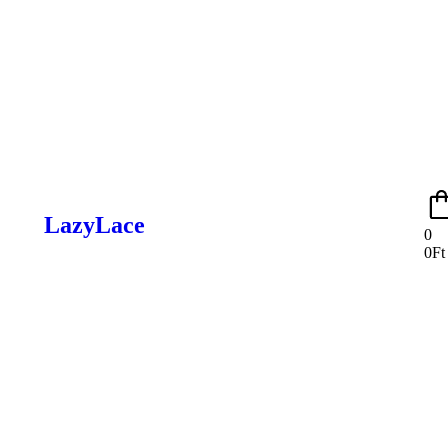
LazyLace
0
0
Ft