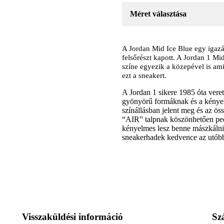
Méret választása
A Jordan Mid Ice Blue egy igazá
felsőrészt kapott. A Jordan 1 Mi
színe egyezik a közepével is amin
ezt a sneakert.
A Jordan 1 sikere 1985 óta vere
gyönyörű formáknak és a kénye
színállásban jelent meg és az ö
“AIR” talpnak köszönhetően pedi
kényelmes lesz benne mászkálni
sneakerhadek kedvence az utóbb
Visszaküldési információ
Szá