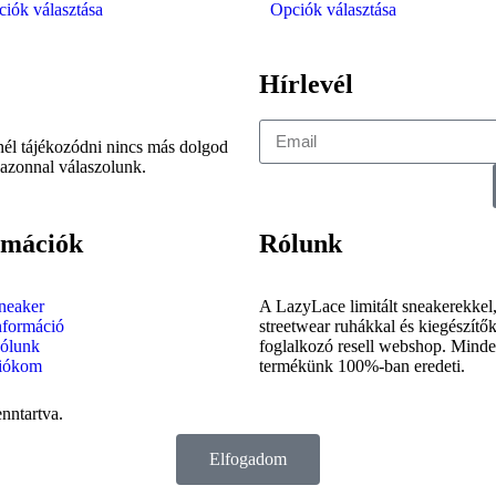
iók választása
Opciók választása
Hírlevél
tnél tájékozódni nincs más dolgod
 azonnal válaszolunk.
rmációk
Rólunk
neaker
A LazyLace limitált sneakerekkel
nformáció
streetwear ruhákkal és kiegészítő
ólunk
foglalkozó resell webshop. Mind
iókom
termékünk 100%-ban eredeti.
nntartva.
Elfogadom