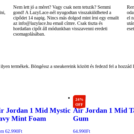
Nem lett jó a méret? Vagy csak nem tetszik? Semmi
Ren
ni,
gond! A LazyLace-nél nyugodtan visszaküldheted a
oda
cipődet 14 napig. Nincs más dolgod mint írni egy emailt
el 
az info@lazylace.hu email címre. Csak tiszta és
utá
hordatlan cipőt áll módunkban visszavenni eredeti
ese
csomagolásában.
lyen termékek. Böngéssz a sneakereink között és fedezd fel a hozzád l
Akció!
24%
OFF
ir Jordan 1 Mid Mystic
Air Jordan 1 Mid T
avy Mint Foam
Gum
om
62.990
Ft
64.990
Ft