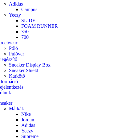
Adidas
Campus
Yeezy
SLIDE
FOAM RUNNER
350
700
treetwear
Póló
Pulóver
iegészítő
Sneaker Display Box
Sneaker Shield
Karkötő
nformáció
ejelentkezés
ólunk
neaker
Márkák
Nike
Jordan
Adidas
Yeezy
Supreme