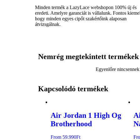
Minden termék a LazyLace webshopon 100% új és
eredeti. Amelyre garanciát is vállalunk. Fontos kiemel
hogy minden egyes cipőt szakértőink alaposan
átvizsgálnak.
Nemrég megtekintett termékek
Egyenlőre nincsennek i
Kapcsolódó termékek
Air Jordan 1 High Og
A
Brotherhood
N
From
59.990
Ft
Fr