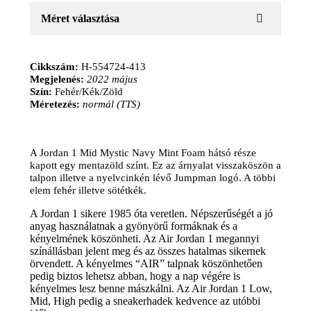
Méret választása
Cikkszám:
H-554724-413
Megjelenés:
2022 május
Szín:
Fehér/Kék/Zöld
Méretezés:
normál (TTS)
A Jordan 1 Mid Mystic Navy Mint Foam hátsó része
kapott egy mentazöld színt. Ez az árnyalat visszaköszön a
talpon illetve a nyelvcinkén lévő Jumpman logó. A többi
elem fehér illetve sötétkék.
A Jordan 1 sikere 1985 óta veretlen. Népszerűségét a jó
anyag használatnak a gyönyörű formáknak és a
kényelmének köszönheti. Az Air Jordan 1 megannyi
színállásban jelent meg és az összes hatalmas sikernek
örvendett. A kényelmes “AIR” talpnak köszönhetően
pedig biztos lehetsz abban, hogy a nap végére is
kényelmes lesz benne mászkálni. Az Air Jordan 1 Low,
Mid, High pedig a sneakerhadek kedvence az utóbbi