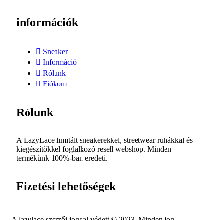
információk
Sneaker
Információ
Rólunk
Fiókom
Rólunk
A LazyLace limitált sneakerekkel, streetwear ruhákkal és
kiegészítőkkel foglalkozó resell webshop. Minden
termékünk 100%-ban eredeti.
Fizetési lehetőségek
A lazylace szerzői joggal védett © 2023. Minden jog