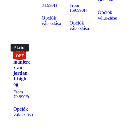
84.990
Ft
From
159.990
Ft
Opciók
Opciók
választása
Opciók
választása
választása
Akció!
36%
OFF
A ma
maniere
x air
jordan
1 high
og
From
79.990
Ft
Opciók
választása