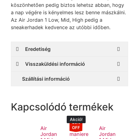
köszönhetően pedig biztos lehetsz abban, hogy
a nap végére is kényelmes lesz benne mászkálni.
Az Air Jordan 1 Low, Mid, High pedig a
sneakerhadek kedvence az utóbbi időben.
Eredetiség
Visszaküldési információ
Szállítási információ
Kapcsolódó termékek
Akció!
36%
OFF
Air
A ma
Air
Jordan
maniere
Jordan