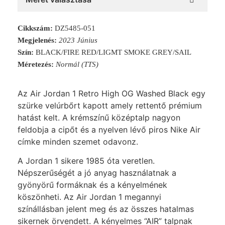
Cikkszám:
DZ5485-051
Megjelenés:
2023 Június
Szín:
BLACK/FIRE RED/LIGMT SMOKE GREY/SAIL
Méretezés:
Normál (TTS)
Az Air Jordan 1 Retro High OG Washed Black egy
szürke velúrbőrt kapott amely rettentő prémium
hatást kelt. A krémszínű középtalp nagyon
feldobja a cipőt és a nyelven lévő piros Nike Air
címke minden szemet odavonz.
A Jordan 1 sikere 1985 óta veretlen.
Népszerűségét a jó anyag használatnak a
gyönyörű formáknak és a kényelmének
köszönheti. Az Air Jordan 1 megannyi
színállásban jelent meg és az összes hatalmas
sikernek örvendett. A kényelmes “AIR” talpnak