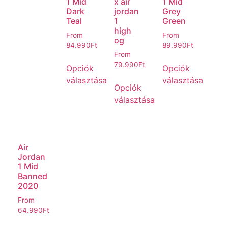
1 Mid
x air
1 Mid
Dark
jordan
Grey
Teal
1
Green
high
From
From
og
84.990
Ft
89.990
Ft
From
79.990
Ft
Opciók
Opciók
választása
választása
Opciók
választása
Air
Jordan
1 Mid
Banned
2020
From
64.990
Ft