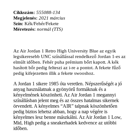
Cikkszám:
555088-134
Megjelenés:
2021 március
Szín:
Kék/Fehér/Fekete
Méretezés:
normál (TTS)
Az Air Jordan 1 Retro High University Blue az egyik
legsikeresebb UNC színállással rendelkező Jordan 1-es az
elmúlt időben. Fehér puha prémium bőrt kapott. A kék
hasított bőr pedig felteszi az i-re a pontot. A fekete fűző
pedig kifejezetten illik a fekete swooshoz.
A Jordan 1 sikere 1985 óta veretlen. Népszerűségét a jó
anyag használatnak a gyönyörű formáknak és a
kényelmének köszönheti. Az Air Jordan 1 megannyi
színállásban jelent meg és az összes hatalmas sikernek
örvendett. A kényelmes “AIR” talpnak köszönhetően
pedig biztos lehetsz abban, hogy a nap végére is
kényelmes lesz benne mászkálni. Az Air Jordan 1 Low,
Mid, High pedig a sneakerhadek kedvence az utóbbi
időben.