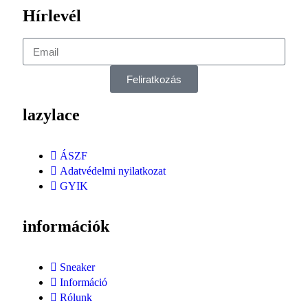
Hírlevél
Feliratkozás
lazylace
ÁSZF
Adatvédelmi nyilatkozat
GYIK
információk
Sneaker
Információ
Rólunk