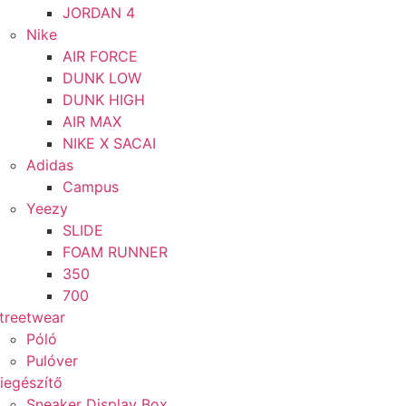
JORDAN 4
Nike
AIR FORCE
DUNK LOW
DUNK HIGH
AIR MAX
NIKE X SACAI
Adidas
Campus
Yeezy
SLIDE
FOAM RUNNER
350
700
treetwear
Póló
Pulóver
iegészítő
Sneaker Display Box