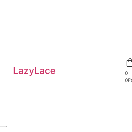
LazyLace
0
0
F