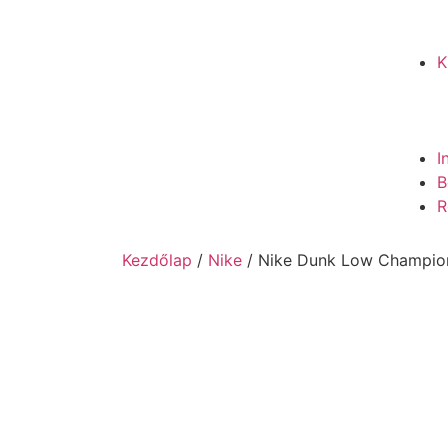
K
I
B
R
Kezdőlap
/
Nike
/ Nike Dunk Low Champion