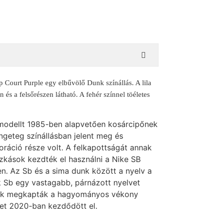
ourt Purple egy elbűvölő Dunk színállás. A lila
 és a felsőrészen látható. A fehér színnel töéletes
modellt 1985-ben alapvetően kosárcipőnek
engeteg színállásban jelent meg és
ráció része volt. A felkapottságát annak
zkások kezdték el használni a Nike SB
n. Az Sb és a sima dunk között a nyelv a
k Sb egy vastagabb, párnázott nyelvet
kok megkapták a hagyományos vékony
let 2020-ban kezdődött el.