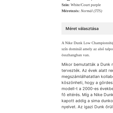
Szín:
White/Court purple
Méretezés:
Normál (TTS)
Méret választása
A Nike Dunk Low Championship C
szín dominál amely az alsó talpon
összhangban van.
Mikor bemutatták a Dunk 
tervezték. Az évek alatt r
megszámlálhatatlan kollabo
köszönheti, hogy a gördes
modell-t a 2000-es évekbe
fő eltérés. Míg a Nike Dun
kapott addig a sima dun
nyelvet. Az igazi Dunk őrü