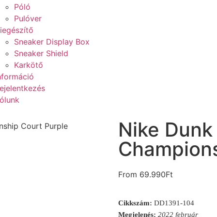
Póló
Pulóver
iegészítő
Sneaker Display Box
Sneaker Shield
Karkötő
nformáció
ejelentkezés
ólunk
Nike Dunk
ship Court Purple
Champions
From
69.990
Ft
Cikkszám:
DD1391-104
Megjelenés:
2022 február