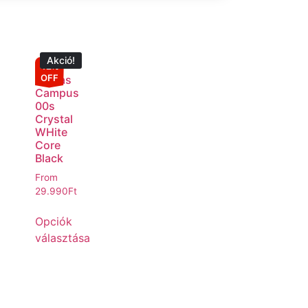
Akció!
42%
OFF
Adidas
Campus
00s
Crystal
WHite
Core
Black
From
29.990
Ft
Opciók
választása