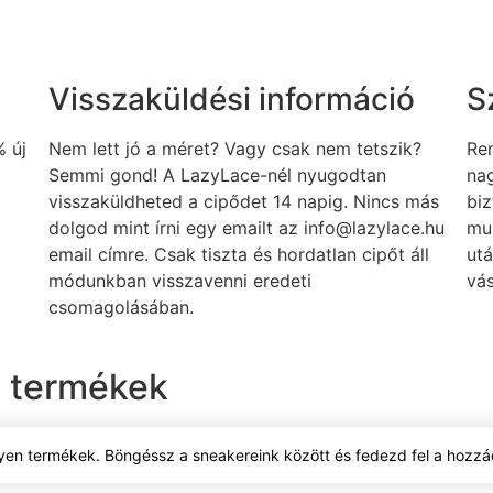
Visszaküldési információ
S
 új
Nem lett jó a méret? Vagy csak nem tetszik?
Re
Semmi gond! A LazyLace-nél nyugodtan
nag
visszaküldheted a cipődet 14 napig. Nincs más
biz
dolgod mint írni egy emailt az info@lazylace.hu
mu
email címre. Csak tiszta és hordatlan cipőt áll
utá
módunkban visszavenni eredeti
vás
csomagolásában.
 termékek
yen termékek. Böngéssz a sneakereink között és fedezd fel a hozzád