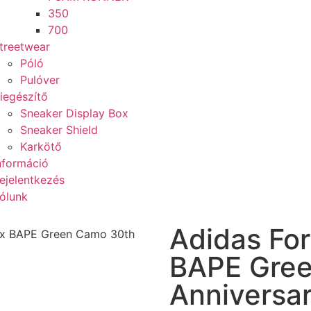
350
700
treetwear
Póló
Pulóver
iegészítő
Sneaker Display Box
Sneaker Shield
Karkötő
nformáció
ejelentkezés
ólunk
Adidas Fo
 x BAPE Green Camo 30th
BAPE Gre
Anniversa