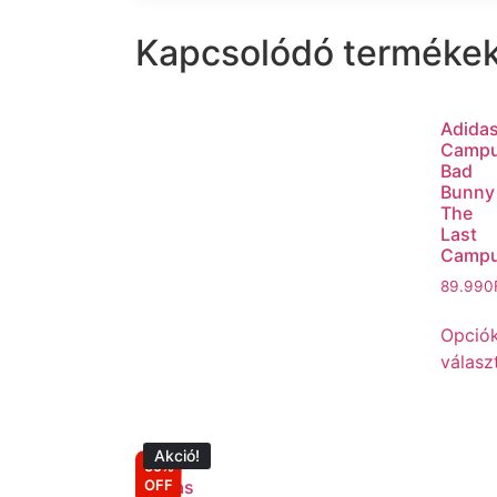
Kapcsolódó terméke
Adida
Camp
Bad
Bunny
The
Last
Camp
89.990
Opció
válasz
Akció!
59%
OFF
Adidas