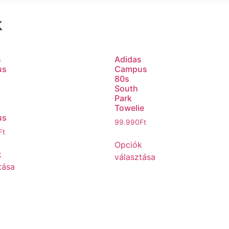
k
s
Adidas
us
Campus
80s
South
Park
Towelie
us
99.990
Ft
Ft
Opciók
k
választása
tása