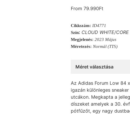
From
79.990
Ft
Cikkszám:
ID4771
:
CLOUD WHITE/CORE 
Szín
Megjelenés:
2023 Május
Méretezés:
Normál (TTS)
Méret választása
Az Adidas Forum Low 84 x
igazán különleges sneaker
utcákon. Megkapta a jelleg
díszeket amelyek a 30. évf
pótfűzőt, egy nagy dustba