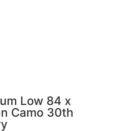
rum Low 84 x
en Camo 30th
ry