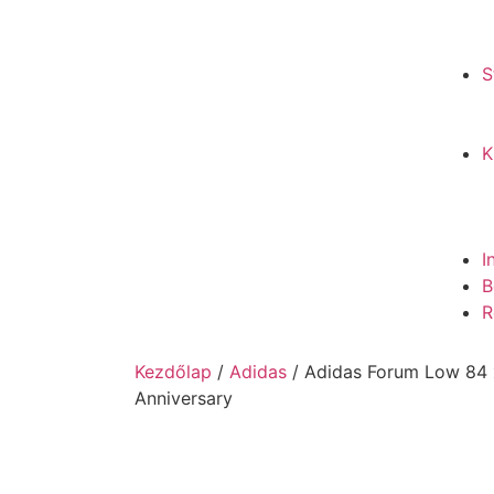
S
K
I
B
R
Kezdőlap
/
Adidas
/ Adidas Forum Low 84
Anniversary