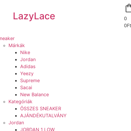
LazyLace
0
0
F
neaker
Márkák
Nike
Jordan
Adidas
Yeezy
Supreme
Sacai
New Balance
Kategóriák
ÖSSZES SNEAKER
AJÁNDÉKUTALVÁNY
Jordan
JORDAN 1 LOW