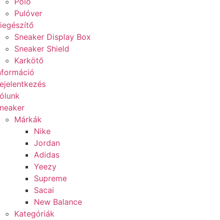
Póló
Pulóver
iegészítő
Sneaker Display Box
Sneaker Shield
Karkötő
nformáció
ejelentkezés
ólunk
neaker
Márkák
Nike
Jordan
Adidas
Yeezy
Supreme
Sacai
New Balance
Kategóriák